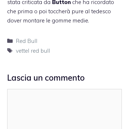
stata criticata da
Button
che ha ricordato
che prima o poi toccherà pure al tedesco
dover montare le gomme medie.
Categorie
Red Bull
Tag
vettel red bull
Lascia un commento
Commento