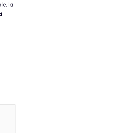
le, la
i