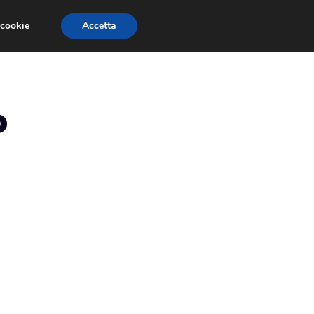
 cookie
Accetta
RMULA 1
EVENTI E FIERE
GINEVRA 2013
o