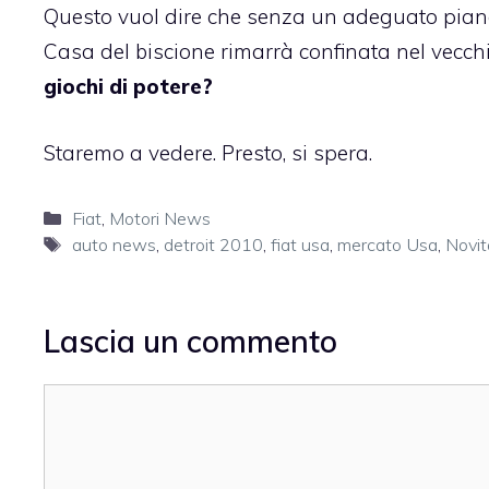
Questo vuol dire che senza un adeguato piano 
Casa del biscione rimarrà confinata nel vecch
giochi di potere?
Staremo a vedere. Presto, si spera.
Categorie
Fiat
,
Motori News
Tag
auto news
,
detroit 2010
,
fiat usa
,
mercato Usa
,
Novit
Lascia un commento
Commento