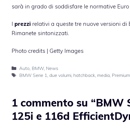
sarà in grado di soddisfare le normative Euro 
I
prezzi
relativi a queste tre nuove versioni d
Rimanete sintonizzati.
Photo credits | Getty Images
Categorie
Auto
,
BMW
,
News
Tag
BMW Serie 1
,
due volumi
,
hatchback
,
media
,
Premium
1 commento su “BMW Ser
125i e 116d EfficientDy