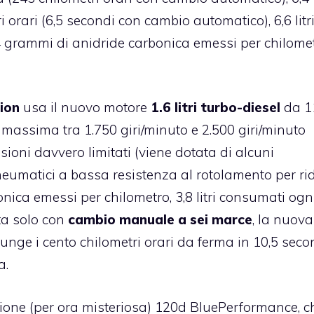
orari (6,5 secondi con cambio automatico), 6,6 litr
4 grammi di anidride carbonica emessi per chilome
ion
usa il nuovo motore
1.6 litri turbo-diesel
da 1
 massima tra 1.750 giri/minuto e 2.500 giri/minuto
ssioni davvero limitati (viene dotata di alcuni
eumatici a bassa resistenza al rotolamento per ri
onica emessi per chilometro, 3,8 litri consumati ogn
ta solo con
cambio manuale a sei marce
, la nuova
nge i cento chilometri orari da ferma in 10,5 seco
a.
rsione (per ora misteriosa) 120d BluePerformance, c