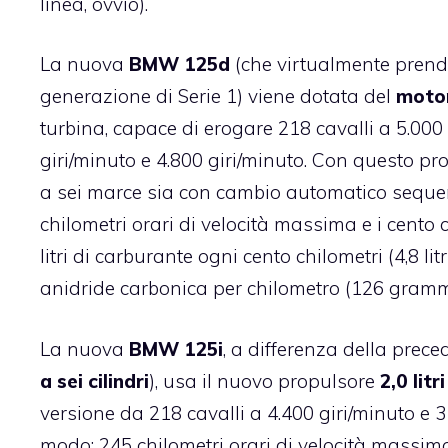
linea, ovvio).
La nuova
BMW 125d
(che virtualmente prend
generazione di Serie 1) viene dotata del
motore
turbina, capace di erogare 218 cavalli a 5.00
giri/minuto e 4.800 giri/minuto. Con questo p
a sei marce sia con cambio automatico sequenz
chilometri orari di velocità massima e i cento
litri di carburante ogni cento chilometri (4,8
anidride carbonica per chilometro (126 gram
La nuova
BMW 125i
, a differenza della pre
a sei cilindri
), usa il nuovo propulsore
2,0 lit
versione da 218 cavalli a 4.400 giri/minuto e
modo: 245 chilometri orari di velocità massima