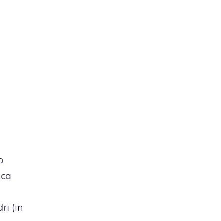
o
ica
ri (in