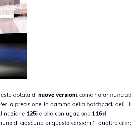
esto dotata di
nuove versioni
, come ha annunciat
Per la precisione, la gamma della hatchback dell’El
clinazione
125i
e alla coniugazione
116d
ne di ciascuna di queste versioni? I quattro cilind