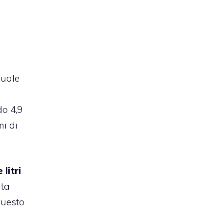
nuale
do 4,9
mi di
 litri
ita
questo