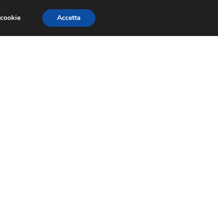
 cookie
Accetta
RMULA 1
EVENTI E FIERE
GINEVRA 2013