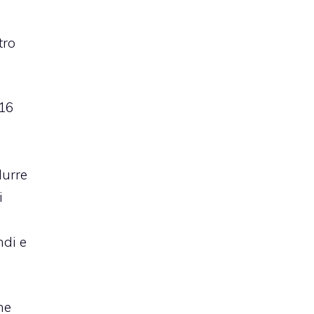
i
tro
16
durre
i
ndi e
he