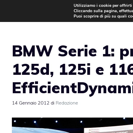
Vai
Utilizziamo i cookie per offrirt
Cliccando sulla pagina, effettua
al
Puoi scoprire di più su quali c
contenuto
BMW Serie 1: p
125d, 125i e 11
EfficientDynami
14 Gennaio 2012
di
Redazione