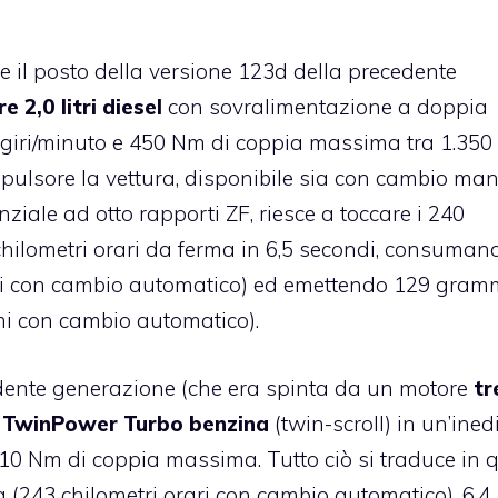
e il posto della versione 123d della precedente
 2,0 litri diesel
con sovralimentazione a doppia
0 giri/minuto e 450 Nm di coppia massima tra 1.350
ropulsore la vettura, disponibile sia con cambio ma
iale ad otto rapporti ZF, riesce a toccare i 240
 chilometri orari da ferma in 6,5 secondi, consuman
 litri con cambio automatico) ed emettendo 129 gram
mi con cambio automatico).
cedente generazione (che era spinta da un motore
tre
ri TwinPower Turbo benzina
(twin-scroll) in un’ined
 310 Nm di coppia massima. Tutto ciò si traduce in 
 (243 chilometri orari con cambio automatico), 6,4