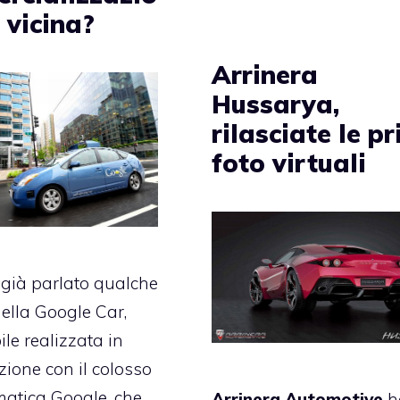
 vicina?
Arrinera
Hussarya,
rilasciate le p
foto virtuali
già parlato qualche
della
Google Car
,
ile realizzata in
zione con il colosso
rmatica Google, che
Arrinera Automotive
h