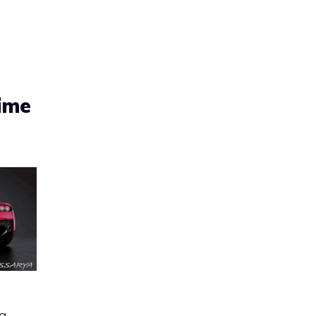
rime
a