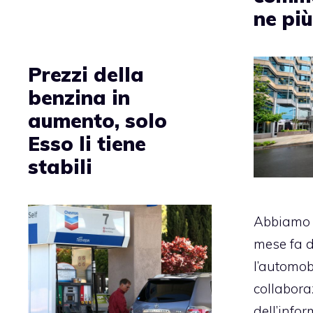
ne più
Prezzi della
benzina in
aumento, solo
Esso li tiene
stabili
Abbiamo 
mese fa 
l’automob
collabora
dell’info