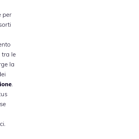
 per
sorti
ento
 tra le
rge la
dei
zione
.
tus
rse
i
ci.