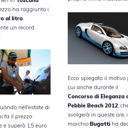
ieri in
Toscana
rezzo ha raggiunto i
o al litro
.
nte un record
.
Ecco spiegato il motivo 
cui anche durante il
Concorso di Eleganza 
Pebble Beach 2012
, ch
uando nell’estate di
svolgerà in queste ore, i
i fa il prezzo
marchio
Bugatti
ha dec
 e superò 1,5 euro