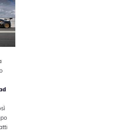
a
no
ad
osì
ppo
atti