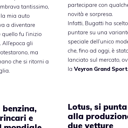
partecipare con qualch
Sembrava tantissimo,
novità e sorpresa.
alla mia auto
Infatti, Bugatti ha scelto
a a diventare
puntare su una variant
quello fu l’inizio
speciale dell’unico mod
. All’epoca gli
che, fino ad oggi, è stat
protestarono, ma
lanciato sul mercato, o
ano che si ritorni a
la
Veyron Grand Sport
lia.
Lotus, si punta
 benzina,
alla produzion
rincari e
due vetture
d mondiale