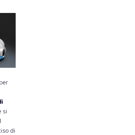
per
di
e si
l
iso di