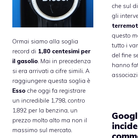
che sul di
gli interv
terremot
questo m
Ormai siamo alla soglia
tutto i v
record di
1,80 centesimi per
del fine 
il gasolio
. Mai in precedenza
hanno fat
si era arrivati a cifre simili. A
associazio
raggiungere questa soglia è
Esso
che oggi fa registrare
un incredibile 1,798, contro
1,892 per la benzina, un
Googl
prezzo molto alto ma non il
incide
massimo sul mercato.
comme