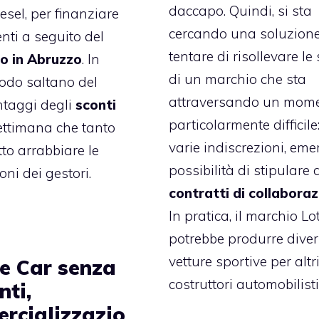
daccapo. Quindi, si sta
esel, per finanziare
cercando una soluzione
enti a seguito del
tentare di risollevare le 
o in Abruzzo
. In
di un marchio che sta
odo saltano del
attraversando un mom
antaggi degli
sconti
particolarmente difficile:
settimana che tanto
varie indiscrezioni, eme
to arrabbiare le
possibilità di stipulare 
ni dei gestori.
contratti di collabora
In pratica, il marchio Lo
potrebbe produrre dive
vetture sportive per altr
e Car senza
costruttori automobilisti
nti,
rcializzazio