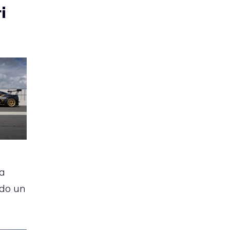
i
a
ndo un