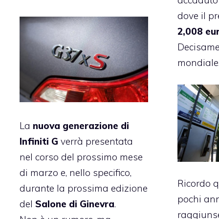
accaduto 
dove il p
2,008 eur
Decisame
mondiale
La
nuova generazione di
Infiniti G
verrà presentata
nel corso del prossimo mese
di marzo e, nello specifico,
Ricordo q
durante la prossima edizione
pochi ann
del
Salone di Ginevra
.
raggiunse