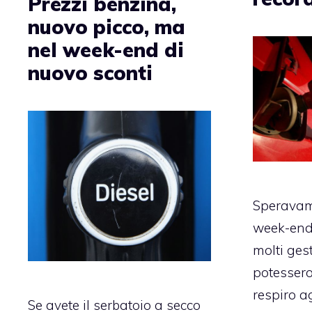
Prezzi benzina,
nuovo picco, ma
nel week-end di
nuovo sconti
Speravam
week-end
molti ges
potessero
respiro ag
Se avete il serbatoio a secco