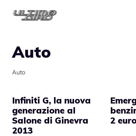
Vai
al
contenuto
Auto
Auto
Infiniti G, la nuova
Emer
generazione al
benzin
Salone di Ginevra
2 euro
2013