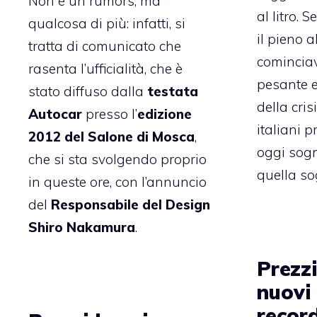
Non è un rumors, ma
al litro. 
qualcosa di più: infatti, si
il pieno 
tratta di comunicato che
cominciav
rasenta l’ufficialità, che è
pesante e 
stato diffuso dalla
testata
della crisi
Autocar
presso l’
edizione
italiani 
2012 del Salone di Mosca
,
oggi sogn
che si sta svolgendo proprio
quella sog
in queste ore, con l’annuncio
del
Responsabile del Design
Shiro Nakamura
.
Prezzi
nuovi 
recor