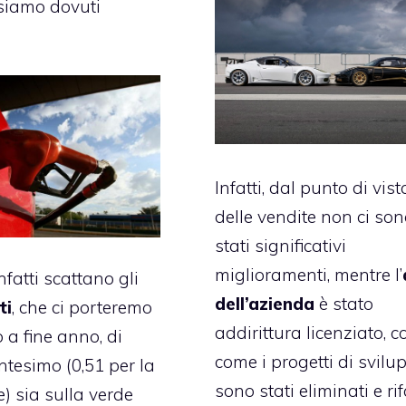
 siamo dovuti
Infatti, dal punto di vist
delle vendite non ci so
stati significativi
miglioramenti, mentre l’
fatti scattano gli
dell’azienda
è stato
ti
, che ci porteremo
addirittura licenziato, c
o a fine anno, di
come i progetti di svilu
tesimo (0,51 per la
sono stati eliminati e rif
e) sia sulla verde