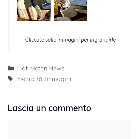
Cliccate sulle immagini per ingrandirle
Categorie
Fiat
,
Motori News
Tag
Elettricità
,
Immagini
Lascia un commento
Commento