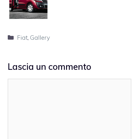
Categorie
Fiat
,
Gallery
Lascia un commento
Commento