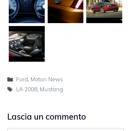
Categorie
Ford
,
Motori News
Tag
LA 2008
,
Mustang
Lascia un commento