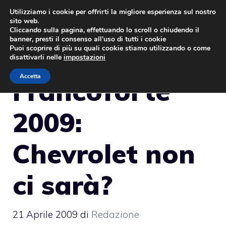
Vai
Utilizziamo i cookie per offrirti la migliore esperienza sul nostro
sito web.
al
MENU
Cliccando sulla pagina, effettuando lo scroll o chiudendo il
contenuto
banner, presti il consenso all’uso di tutti i cookie
Puoi scoprire di più su quali cookie stiamo utilizzando o come
disattivarli nelle
impostazioni
Accetta
Francoforte
2009:
Chevrolet non
ci sarà?
21 Aprile 2009
di
Redazione