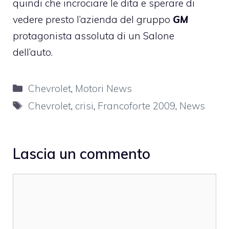
quindi che incrociare le dita e sperare di
vedere presto l’azienda del gruppo
GM
protagonista assoluta di un Salone
dell’auto.
Categorie
Chevrolet
,
Motori News
Tag
Chevrolet
,
crisi
,
Francoforte 2009
,
News
Lascia un commento
Commento