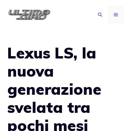
Vai
al
MENU
contenuto
Lexus LS, la
nuova
generazione
svelata tra
pochi mesi