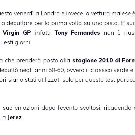
sto venerdì a Londra e invece la vettura malese è
a debuttare per la prima volta su una pista. E’ su
 Virgin GP
, infatti
Tony Fernandes
non è riusc
uesti giorni.
ra che prenderà posto alla
stagione 2010 di For
ebuttò negli anni 50-60, ovvero il classico verde e 
 siano stati utilizzati solo per questo test partic
 sue emozioni dopo l’evento svoltosi, ribadendo 
a a
Jerez
.