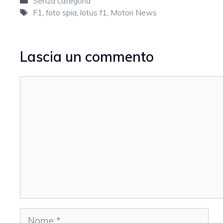
Senza categoria
Tag
F1
,
foto spia
,
lotus f1
,
Motori News
Lascia un commento
Commento
Nome