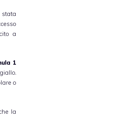
 stata
ccesso
ito a
mula 1
giallo.
olare o
che la