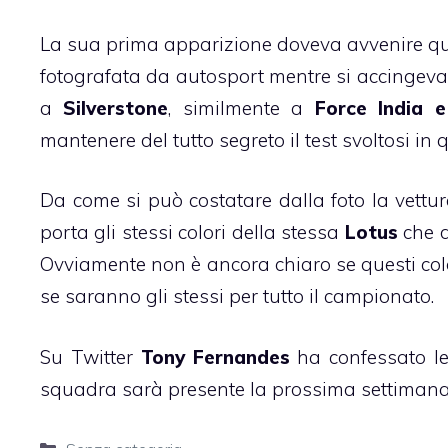
La sua prima apparizione doveva avvenire que
fotografata da autosport mentre si accingeva 
a
Silverstone
, similmente a
Force India e
mantenere del tutto segreto il test svoltosi in q
Da come si può costatare dalla foto la vettu
porta gli stessi colori della stessa
Lotus
che d
Ovviamente non è ancora chiaro se questi colori
se saranno gli stessi per tutto il campionato.
Su Twitter
Tony Fernandes
ha confessato le
squadra sarà presente la prossima settiman
Categorie