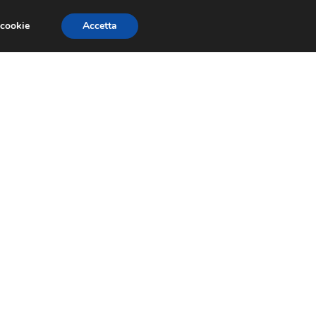
 cookie
Accetta
RMULA 1
EVENTI E FIERE
GINEVRA 2013