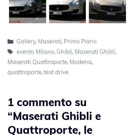
Categorie
Gallery
,
Maserati
,
Primo Piano
Tag
evento Milano
,
Ghibli
,
Maserati Ghibli
,
Maserati Quattroporte
,
Modena
,
quattroporte
,
test drive
1 commento su
“Maserati Ghibli e
Quattroporte, le