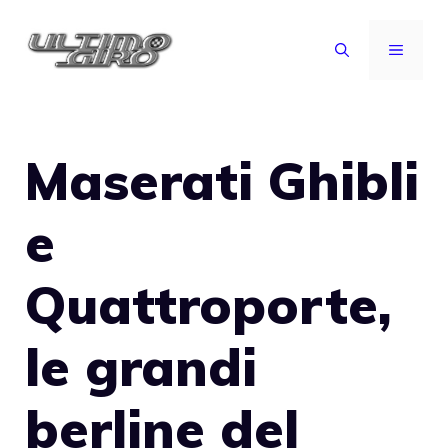
Vai
al
MENU
contenuto
Maserati Ghibli
e
Quattroporte,
le grandi
berline del