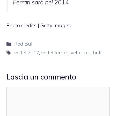
Ferrari sarà nel 2014
Photo credits | Getty Images
Categorie
Red Bull
Tag
vettel 2012
,
vettel ferrari
,
vettel red bull
Lascia un commento
Commento