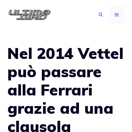
Vai
al
MENU
contenuto
Nel 2014 Vettel
può passare
alla Ferrari
grazie ad una
clausola