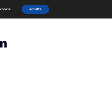
 cookie
Accetta
RMULA 1
EVENTI E FIERE
GINEVRA 2013
um