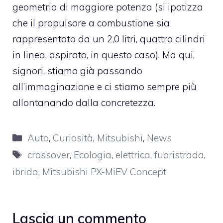
geometria di maggiore potenza (si ipotizza
che il propulsore a combustione sia
rappresentato da un 2,0 litri, quattro cilindri
in linea, aspirato, in questo caso). Ma qui,
signori, stiamo già passando
all’immaginazione e ci stiamo sempre più
allontanando dalla concretezza.
Categorie
Auto
,
Curiosità
,
Mitsubishi
,
News
Tag
crossover
,
Ecologia
,
elettrica
,
fuoristrada
,
ibrida
,
Mitsubishi PX-MiEV Concept
Lascia un commento