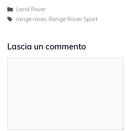
Categorie
Land Rover
Tag
range rover
,
Range Rover Sport
Lascia un commento
Commento