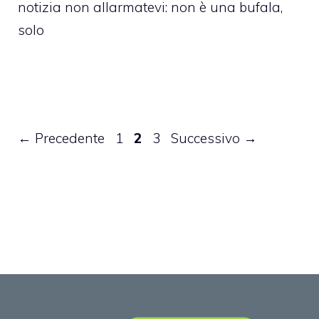
notizia non allarmatevi: non è una bufala,
solo
Pagina
Pagina
Pagina
←
Precedente
1
2
3
Successivo
→