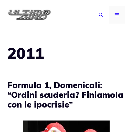
Vai
al
MENU
contenuto
2011
Formula 1, Domenicali:
“Ordini scuderia? Finiamola
con le ipocrisie”