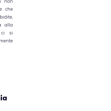
n non
me che
idite,
 alla
ci si
amente
ia