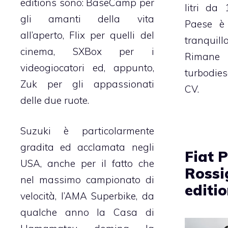
editions sono: BaseCamp per
litri da
gli amanti della vita
Paese è 
all’aperto, Flix per quelli del
tranquil
cinema, SXBox per i
Rimane i
videogiocatori
ed, appunto,
turbodiese
Zuk per gli appassionati
CV.
delle due ruote.
Suzuki è particolarmente
gradita ed acclamata negli
Fiat 
USA, anche per il fatto che
Rossi
nel massimo campionato di
editi
velocità, l’AMA Superbike, da
qualche anno la Casa di