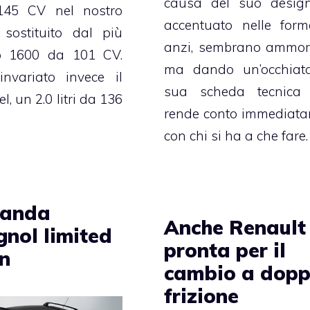
causa del suo desig
 145 CV nel nostro
accentuato nelle for
sostituito dal più
anzi, sembrano ammorb
lo 1600 da 101 CV.
ma dando un’occhiata
nvariato invece il
sua scheda tecnica 
l, un 2.0 litri da 136
rende conto immediat
con chi si ha a che fare.
Panda
Anche Renault
gnol limited
pronta per il
on
cambio a dopp
frizione