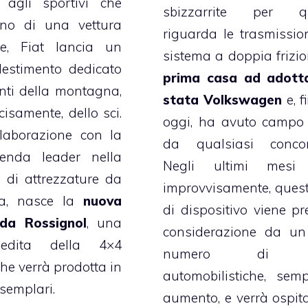
 agli sportivi che
sbizzarrite per q
ano di una vettura
riguarda le trasmissio
le, Fiat lancia un
sistema a doppia frizi
lestimento dedicato
prima casa ad adotta
nti della montagna,
stata Volkswagen
e, f
cisamente, dello sci.
oggi, ha avuto campo 
llaborazione con la
da qualsiasi concorr
enda leader nella
Negli ultimi mesi 
 di attrezzature da
improvvisamente, quest
a, nasce la
nuova
di dispositivo viene pr
da Rossignol
, una
considerazione da un
nedita della 4×4
numero di c
che verrà prodotta in
automobilistiche, sem
esemplari.
aumento, e verrà ospit