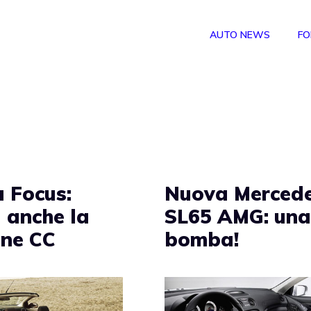
AUTO NEWS
FO
 Focus:
Nuova Merced
a anche la
SL65 AMG: un
one CC
bomba!