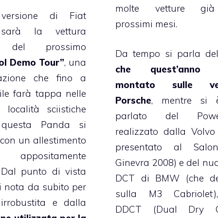
molte vetture gi
versione di Fiat
prossimi mesi.
sarà la vettura
le del prossimo
Da tempo si parla d
ol Demo Tour”
, una
che quest’anno v
azione che fino a
montato sulle ve
le farà tappa nelle
Porsche
, mentre si 
 località sciistiche
parlato del Power
: questa Panda si
realizzato dalla Volvo
con un allestimento
presentato al Salo
appositamente
Ginevra 2008) e del nu
 Dal punto di vista
DCT di BMW (che de
si nota da subito per
sulla M3 Cabriolet)
irrobustita e dalla
DDCT (Dual Dry C