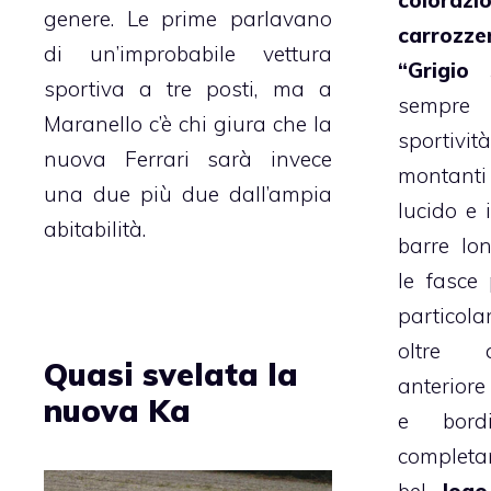
colorazio
genere. Le prime parlavano
carrozz
di un’improbabile vettura
“Grigio 
sportiva a tre posti, ma a
sempre 
Maranello c’è chi giura che la
sporti
nuova Ferrari sarà invece
montanti 
una due più due dall’ampia
lucido e 
abitabilità.
barre lon
le fasce 
particol
oltre 
Quasi svelata la
anteriore
nuova Ka
e bordi
completar