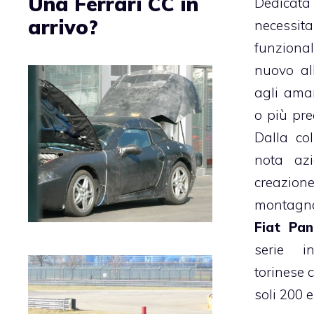
Una Ferrari CC in
Dedicata
arrivo?
necessit
funziona
nuovo al
agli ama
o più pre
Dalla co
nota azi
creazione
montagn
Fiat Pan
serie i
torinese 
soli 200 