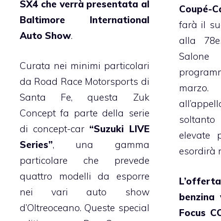
SX4 che verrà presentata al
Coupé-Ca
Baltimore International
farà il s
Auto Show
.
alla 78e
Salone
Curata nei minimi particolari
progra
da Road Race Motorsports di
marzo.
Santa Fe, questa Zuk
all’ap
Concept fa parte della serie
soltant
di concept-car
“Suzuki LIVE
elevate 
Series”
, una gamma
esordirà 
particolare che prevede
quattro modelli da esporre
L’offer
nei vari auto show
benzina 
d’Oltreoceano. Queste special
Focus C