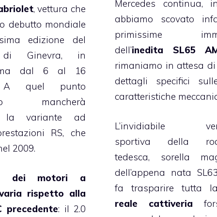
Mercedes continua, i
briolet
, vettura che
abbiamo scovato infa
uo debutto mondiale
primissime imma
sima edizione del
dell’
inedita SL65 A
 di Ginevra, in
rimaniamo in attesa di
mma dal 6 al 16
dettagli specifici sul
 A quel punto
caratteristiche meccani
pello mancherà
o la variante ad
L’invidiabile ver
prestazioni RS, che
sportiva della roa
nel 2009.
tedesca, sorella mag
dell’appena nata SL6
ta dei motori a
fa trasparire tutta 
varia rispetto alla
reale cattiveria
for
C precedente
: il 2.0