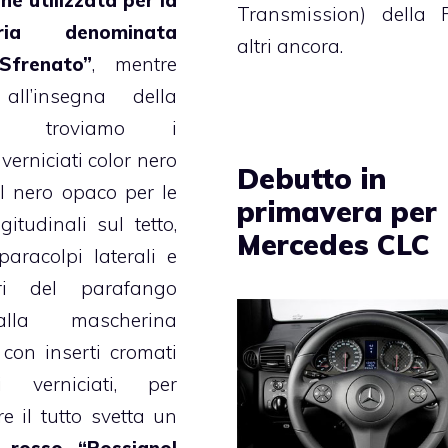
ne utilizzata per la
Transmission) della 
eria denominata
altri ancora.
Sfrenato”
, mentre
all’insegna della
vità troviamo i
verniciati color nero
Debutto in
il nero opaco per le
primavera per
gitudinali sul tetto,
Mercedes CLC
paracolpi laterali e
ari del parafango
alla mascherina
 con inserti cromati
 verniciati, per
e il tutto svetta un