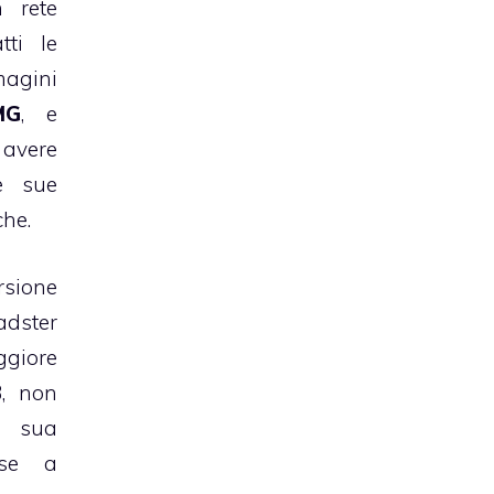
n rete
tti le
gini
MG
, e
 avere
le sue
che.
sione
dster
giore
3, non
la sua
se a