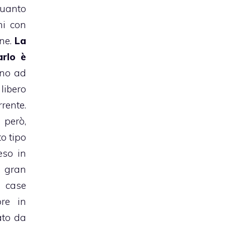
uanto
ni con
one.
La
rlo è
ino ad
libero
ente.
però,
o tipo
eso in
 gran
ase
pre in
ato da