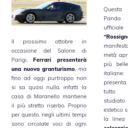
Questa 
Panda 
ufficia
“Rossign
Il prossimo ottobre in
manifest
occasione del Salone di
metà apri
Parigi,
Ferrari presenterà
più belle
una nuova granturismo
, ma
italiane
fino ad oggi purtroppo non
presenta 
si sa quasi nulla, infatti la
tutto 
casa di Maranello mantiene
studiato.
il più stretto riserbo. Proprio
estetico 
per questo, negli ultimi tempi
la linea 
sono circolate voci di ogni