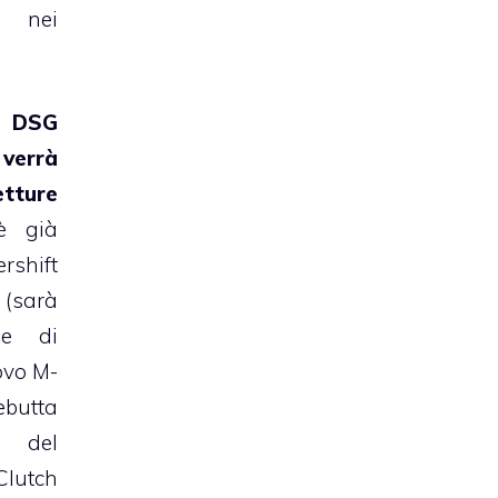
à nei
el
DSG
errà
tture
è già
shift
 (sarà
ne di
ovo M-
butta
, del
lutch