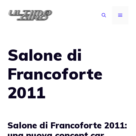
Vai
al
MENU
contenuto
Salone di
Francoforte
2011
Salone di Francoforte 2011:
una nuova concept car