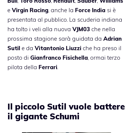
Bull
,
Toro
Rosso
,
Renault
,
Sauber
,
Williams
e
Virgin
Racing
, anche la
Force
India
si è
presentata al pubblico. La scuderia indiana
ha tolto i veli alla nuova
VJM03
che nella
prossima stagione sarà guidata da
Adrian
Sutil
e da
Vitantonio
Liuzzi
che ha preso il
posto di
Gianfranco
Fisichella
, ormai terzo
pilota della
Ferrari
.
Il piccolo Sutil vuole battere
il gigante Schumi