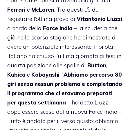
nonostante non si ritrovino alla guida di
Ferrari
e
McLaren
. Tra questi c’è da
registrare l’ottima prova di
Vitantonio
Liuzzi
a bordo della
Force
India
– la scuderia che
già nella scorsa stagione ha dimostrato di
avere un potenziale interessante. Il pilota
italiano ha chiuso l’ultima giornata di test in
quarta posizione alle spalle di
Button
,
Kubica
e
Kobayashi
. “
Abbiamo percorso 80
giri senza nessun problema e completando
il programma che ci eravamo preparati
per questa settimana
– ha detto Liuzzi
dopo essere sceso dalla nuova Force India –.
Tutto è andato per il verso giusto: abbiamo