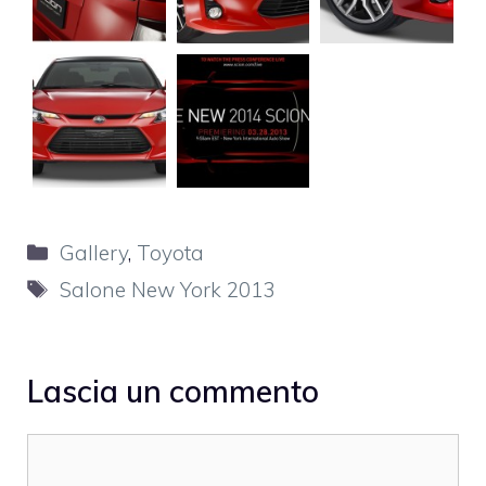
Categorie
Gallery
,
Toyota
Tag
Salone New York 2013
Lascia un commento
Commento