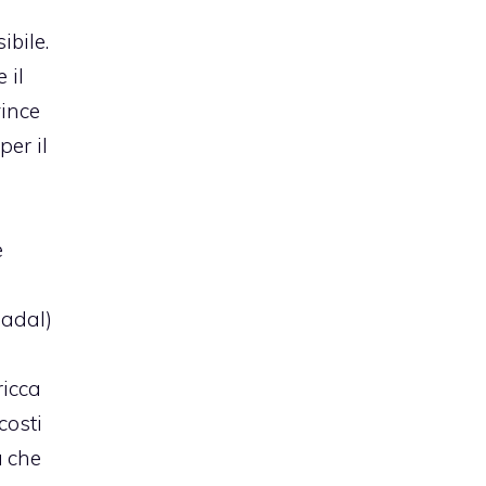
ibile.
 il
vince
per il
a
e
Nadal)
ricca
costi
a
che