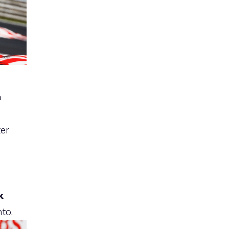
o
er
k
to.