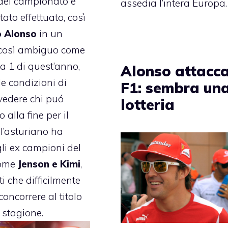
del campionato è
assedia l’intera Europa.
ato effettuato, così
o Alonso
in un
 così ambiguo come
a 1
di quest’anno,
Alonso attacca
le condizioni di
F1: sembra un
vedere chi puó
lotteria
o alla fine per il
 l’asturiano ha
gli ex campioni del
ome
Jenson e Kimi
,
ti che difficilmente
oncorrere al titolo
 stagione.