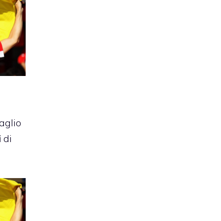
taglio
i
di