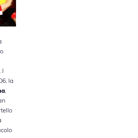
a
lo
 I
06, la
na
,
ran
tello
a
acolo