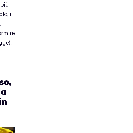
 più
lo, il
ò
ormire
gge).
so,
la
in