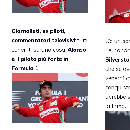
Giornalisti, ex piloti,
commentatori televisivi
: tutti
C’è un sor
convinti su una cosa,
Alonso
Fernando
è il pilota più forte in
Silverst
Formula 1
.
che se av
venerdì c
conquista
avrebbe 
la firma.