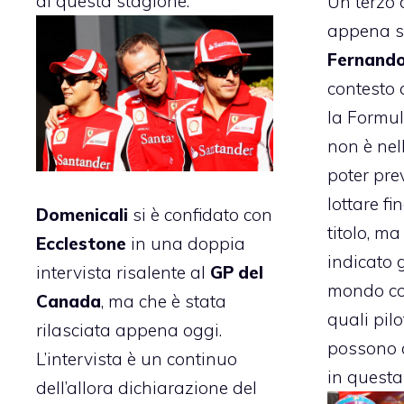
di questa stagione.
Un terzo 
appena st
Fernand
contesto
la
Formul
non è nel
poter pre
lottare fin
Domenicali
si è confidato con
titolo, ma
Ecclestone
in una doppia
indicato 
intervista risalente al
GP del
mondo c
Canada
, ma che è stata
quali pilo
rilasciata appena oggi.
possono c
L’intervista è un continuo
in questa
dell’allora dichiarazione del