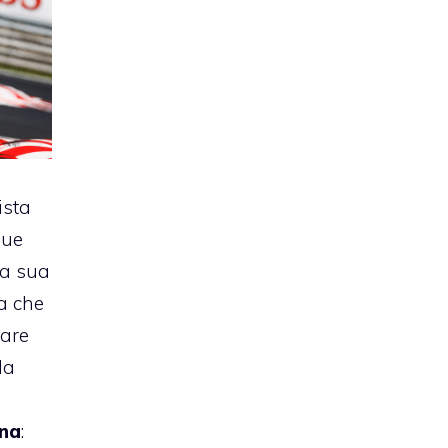
ista
due
la sua
a che
vare
Ma
ena
: