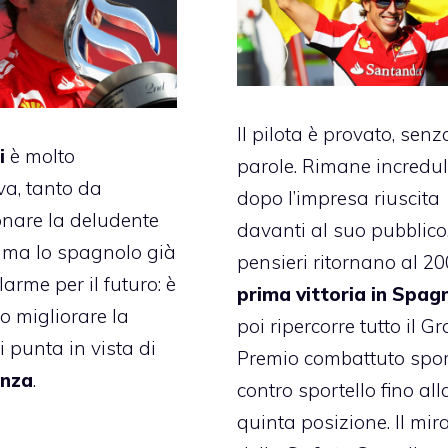
Il pilota è provato, senz
i
è molto
parole. Rimane incredu
va, tanto da
dopo l’impresa riuscita
nare la deludente
davanti al suo pubblico.
, ma lo spagnolo già
pensieri ritornano al 20
llarme per il futuro: è
prima vittoria in Spag
o migliorare la
poi ripercorre tutto il G
i punta in vista di
Premio combattuto spor
nza
.
contro sportello fino all
quinta posizione. Il mir