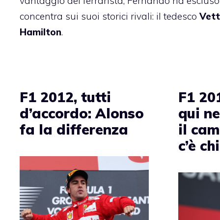
vantaggio del ferrarista, Fernando ha escluso 
concentra sui suoi storici rivali: il tedesco
Vett
Hamilton
.
F1 2012, tutti
F1 20
d’accordo: Alonso
qui n
fa la differenza
il ca
c’è ch