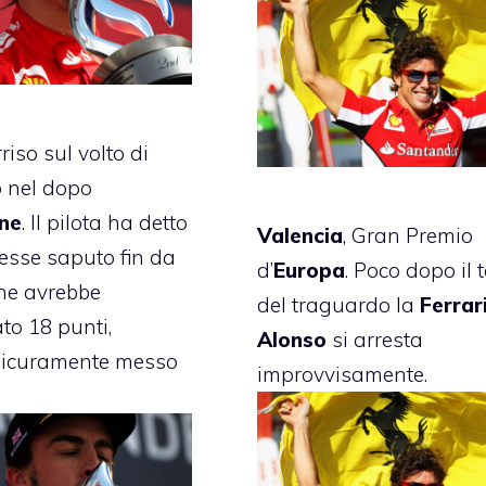
riso sul volto di
 nel dopo
one
. Il pilota ha detto
Valencia
, Gran Premio
esse saputo fin da
d’
Europa
. Poco dopo il 
he avrebbe
del traguardo la
Ferrar
to 18 punti,
Alonso
si arresta
sicuramente messo
improvvisamente.