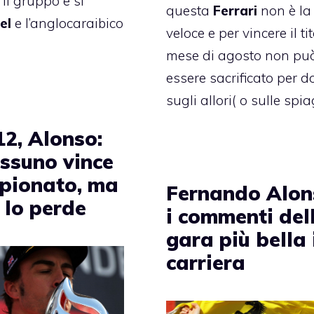
il gruppo e si
questa
Ferrari
non è la
el
e l’anglocaraibico
veloce e per vincere il tito
mese di agosto non pu
essere sacrificato per d
sugli allori( o sulle spia
12, Alonso:
essuno vince
mpionato, ma
Fernando Alon
i lo perde
i commenti del
gara più bella 
carriera