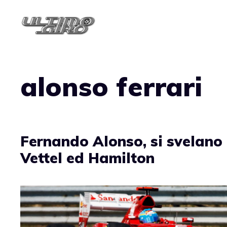
Vai
al
contenuto
alonso ferrari
Fernando Alonso, si svelano i 
Vettel ed Hamilton