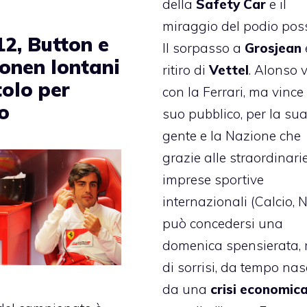
della
Safety Car
e il
miraggio del podio poss
12, Button e
Il sorpasso a
Grosjean
e
onen lontani
ritiro di
Vettel
. Alonso 
tolo per
con la Ferrari, ma vince 
o
suo pubblico, per la su
gente e la Nazione che
grazie alle straordinari
imprese sportive
internazionali (Calcio, 
può concedersi una
domenica spensierata, 
di sorrisi, da tempo nas
da una
crisi economic