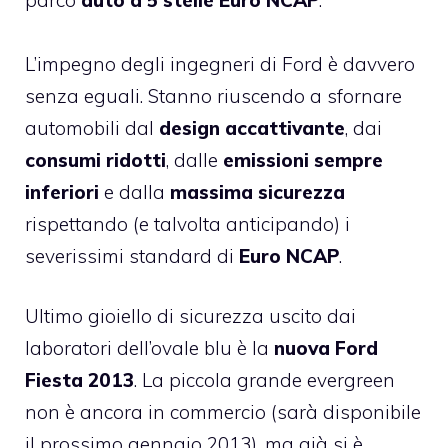
L’impegno degli ingegneri di Ford è davvero
senza eguali. Stanno riuscendo a sfornare
automobili dal
design accattivante
, dai
consumi ridotti
, dalle
emissioni sempre
inferiori
e dalla
massima sicurezza
rispettando (e talvolta anticipando) i
severissimi standard di
Euro NCAP
.
Ultimo gioiello di sicurezza uscito dai
laboratori dell’ovale blu è la
nuova Ford
Fiesta 2013
. La piccola grande evergreen
non è ancora in commercio (sarà disponibile
il prossimo gennaio 2013), ma già si è