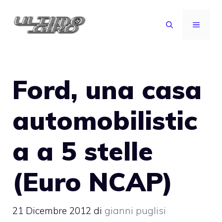
Vai
al
MENU
contenuto
Ford, una casa
automobilistic
a a 5 stelle
(Euro NCAP)
21 Dicembre 2012
di
gianni puglisi