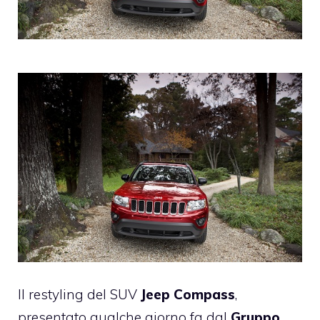
Il restyling del SUV
Jeep Compass
,
presentato qualche giorno fa dal
Gruppo