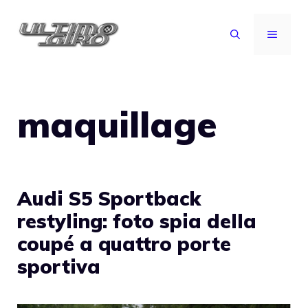
Vai
al
MENU
contenuto
maquillage
Audi S5 Sportback
restyling: foto spia della
coupé a quattro porte
sportiva