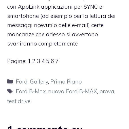
con AppLink applicazioni per SYNC e
smartphone (ad esempio per la lettura dei
messaggi ricevuti o delle e-mail) certe
mancanze che adesso si avvertono
svaniranno completamente.
Pagine:
1
2
3
4
5
6
7
Categorie
Ford
,
Gallery
,
Primo Piano
Tag
Ford B-Max
,
nuova Ford B-MAX
,
prova
,
test drive