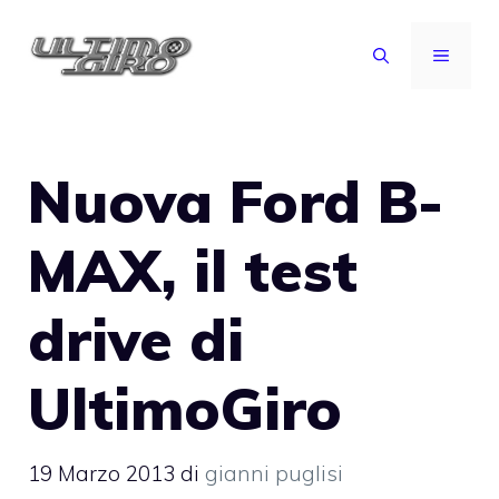
Vai
al
MENU
contenuto
Nuova Ford B-
MAX, il test
drive di
UltimoGiro
19 Marzo 2013
di
gianni puglisi