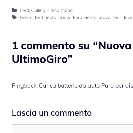
Categorie
Ford
,
Gallery
,
Primo Piano
Tag
Fiesta
,
ford fiesta
,
nuova Ford Fiesta
,
prova
,
test drive
1 commento su “Nuova Fo
UltimoGiro”
Pingback:
Carica batterie da auto Puro per di
Lascia un commento
Commento