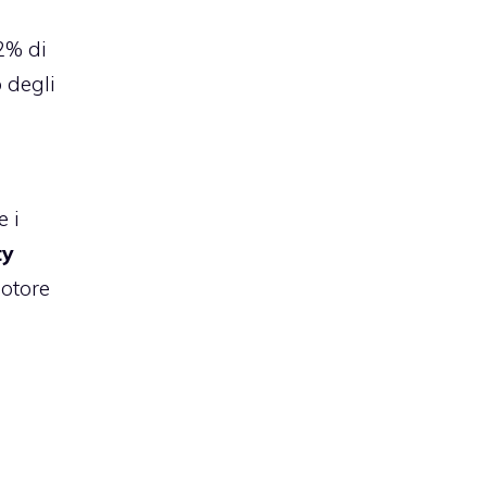
2% di
 degli
e i
ty
motore