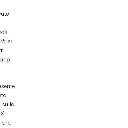
vuto
ali
ò, si
t
.
 app
esente
ita
 sulla
AX
X che