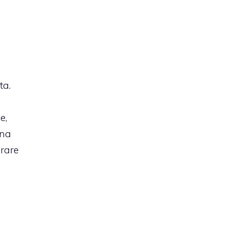
ta.
e,
una
grare