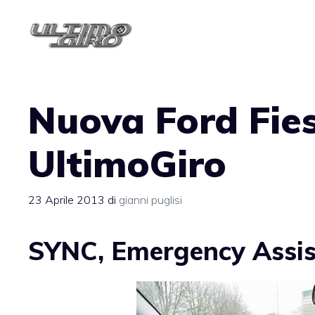
Vai
al
contenuto
Nuova Ford Fiest
UltimoGiro
23 Aprile 2013
di
gianni puglisi
SYNC, Emergency Assist